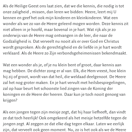
Als de Heilige Geest ons laat zien, dat we die kennis, die nodig is tot
onze zaligheid , missen, dan leren we bidden: Heere, leert mij U
kennen en geef het ook mijn kinderen en kleinkinderen. Wat een
wonder als we zo van de Heere geleerd mogen worden. Deze kennis zit
niet alleen in je hoofd, maar bovenal in je hart. Wat rijk als je zo
onderwijs van de Heere mag ontvangen in de leer, die naar de
Godzaligheid is. Dat verveelt nu nooit als er over God en Christus
wordt gesproken. Als de gerechtigheid en de liefde in je hart wordt
verklaard. Als de Heere zo Zijn verbondsgeheimenissen bekendmaakt.
Wat een wonder als je, of je nu klein bent of groot, daar kennis aan
mag hebben. De dichter zong er al van: Elk, die Hem vreest, hoe klein
hij zij of groot, wordt van dat heil, die weldaad deelgenoot. De Heere
zal het nog groter maken. En je hart vervult met heilsbespiegelingen,
zal op haar beurt het schoonste lied zingen van de Koning der
koningen en de Heere der heeren. Daar kun je toch nooit genoeg van
krijgen?
Als een jongen tegen zijn meisje zegt, dat hij haar liefheeft, dan vindt
ze dat toch heerlijk! Ook omgekeerd als het meisje hetzelfde tegen de
jongen zegt. Al zeggen ze dat elke dag tegen elkaar. Laten we eerlijk
zijn, dat verveelt ook geen moment. Nu, zo is het ook als we de Heere