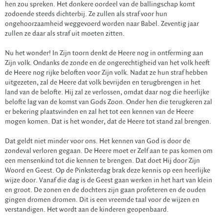
hen zou spreken. Het donkere oordeel van de ballingschap komt
zodoende steeds dichterbij. Ze zullen als straf voor hun
ongehoorzaamheid weggevoerd worden naar Babel. Zeventig jaar
zullen ze daar als straf uit moeten zitten.
Nu het wonder! In Zijn toorn denkt de Heere nog in ontferming aan
Zijn volk. Ondanks de zonde en de ongerechtigheid van het volk heeft
de Heere nog rijke beloften voor Zijn volk. Nadat ze hun straf hebben
uitgezeten, zal de Heere dat volk bevrijden en terugbrengen in het
land van de belofte. Hij zal ze verlossen, omdat daar nog die heerlijke
belofte lag van de komst van Gods Zoon. Onder hen die terugkeren zal
er bekering plaatsvinden en zal het tot een kennen van de Heere
mogen komen. Dat is het wonder, dat de Heere tot stand zal brengen.
Dat geldt niet minder voor ons. Het kennen van God is door de
zondeval verloren gegaan. De Heere moet er Zelf aan te pas komen om
een mensenkind tot die kennen te brengen. Dat doet Hij door Zijn
Woord en Geest. Op de Pinksterdag brak deze kennis op een heerlijke
wijze door. Vanaf die dag is de Geest gaan werken in het hart van klein
en groot. De zonen en de dochters zijn gaan profeteren en de ouden
gingen dromen dromen. Dit is een vreemde taal voor de wijzen en
verstandigen. Het wordt aan de kinderen geopenbaard.