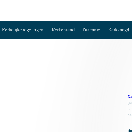
Kerkelijke regelingen
Kerkenraad
Diaconie
Kerkvoogdij
Da
WA
GE
A
do