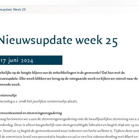
wsupdate Week 25
Nieuwsupdate week 25
17
juni
2024
kelijks op de hoogte blijven van de ontwikkelingen in de gemeente? Dat kan met de
euwsupdate. Elke week blikken we terug op de voorgaande week en kijken we vooruit naar de
omende week.
niorenuitje
ensdag a.s. vindt het jaarlijkse seniorenuitje plaats.
emeenteavond en stemmingsvergadering
aag herinneren we u aan de stemmingsvergadering voor de twaalfjaarlijkse stemming van a.s
nderdag. Deze is alleen toegankelijk voor stemgerechtigde lidmaten en begint stipt om 19.00
r. Vanaf 20.15 begint de gemeenteavond waar iedereen van harte welkom is. Tijdens deze av
l de commissie Israël een presentatie houden en zal er een live videoverbinding met Albert en