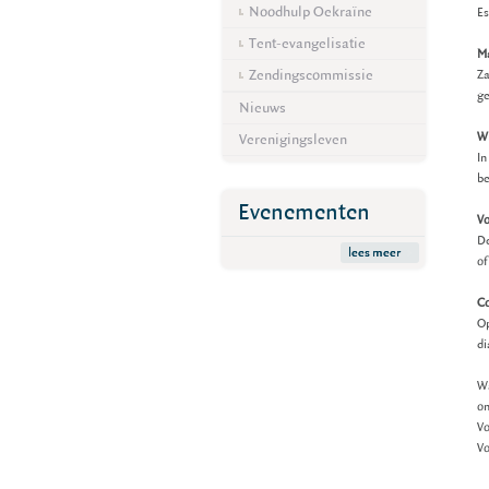
Noodhulp Oekraïne
Es
Tent-evangelisatie
M
Zendingscommissie
Za
g
Nieuws
Wi
Verenigingsleven
In
be
Evenementen
V
De
lees meer
of
Co
Op
di
Wa
on
Vo
Vo