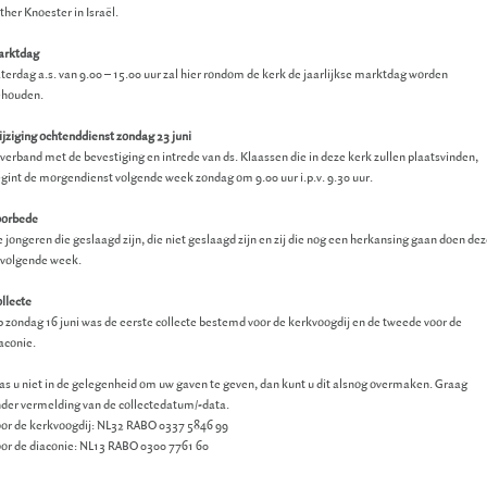
ther Knoester in Israël.
arktdag
terdag a.s. van 9.00 – 15.00 uur zal hier rondom de kerk de jaarlijkse marktdag worden
ehouden.
jziging ochtenddienst zondag 23 juni
 verband met de bevestiging en intrede van ds. Klaassen die in deze kerk zullen plaatsvinden,
gint de morgendienst volgende week zondag om 9.00 uur i.p.v. 9.30 uur.
oorbede
 jongeren die geslaagd zijn, die niet geslaagd zijn en zij die nog een herkansing gaan doen de
 volgende week.
llecte
 zondag 16 juni was de eerste collecte bestemd voor de kerkvoogdij en de tweede voor de
aconie.
s u niet in de gelegenheid om uw gaven te geven, dan kunt u dit alsnog overmaken. Graag
der vermelding van de collectedatum/-data.
or de kerkvoogdij: NL32 RABO 0337 5846 99
or de diaconie: NL13 RABO 0300 7761 60