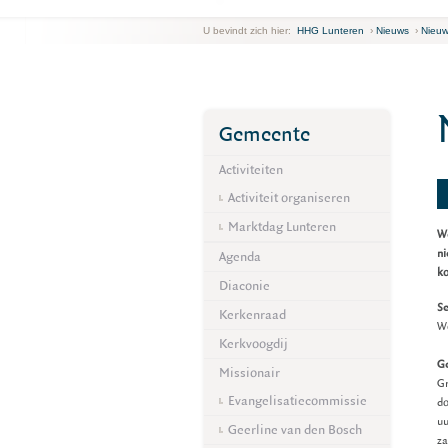
U bevindt zich hier:
HHG Lunteren
›
Nieuws
›
Nieu
Gemeente
Activiteiten
Activiteit organiseren
Marktdag Lunteren
We
ni
Agenda
k
Diaconie
Se
Kerkenraad
Wo
Kerkvoogdij
G
Missionair
Gr
Evangelisatiecommissie
do
uu
Geerline van den Bosch
za