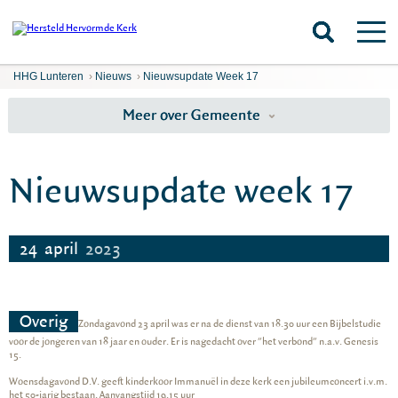
HHG Lunteren
›
Nieuws
›
Nieuwsupdate Week 17
Meer over Gemeente
Nieuwsupdate week 17
24
april
2023
Overig
Zondagavond 23 april was er na de dienst van 18.30 uur een Bijbelstudie
voor de jongeren van 18 jaar en ouder. Er is nagedacht over "het verbond" n.a.v. Genesis
15.
Woensdagavond D.V. geeft kinderkoor Immanuël in deze kerk een jubileumconcert i.v.m.
het 50-jarig bestaan. Aanvangstijd 19.15 uur