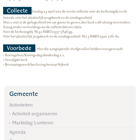
Collecte
Zondag 23 april was de eerste collecte voor de kerkvoogdij en de
tweede voor het plaatselijk jeugdwerk en de zondagsschool.
Was u niet in de gelegenheid om uw gaven te geven, dan kunt u dit alsnog overmaken.
Graag onder vermelding van de collectedatum/-data.
Voor de kerkvoogdij: NL32 RABO 0337 5846 99.
Voor het plaatselijk jeugdwerk en de zondagsschool: NL13 RABO 0300 7761 60.
Voorbede
- Hen die aangrijpende sterfgevallen hebben meegemaakt
- Koningshuis/Koningsdag donderdag a.s.
- Vervolgde kerk
- Beroepingswerk/beslissing beroep Nijkerk
Gemeente
Activiteiten
Activiteit organiseren
Marktdag Lunteren
Agenda