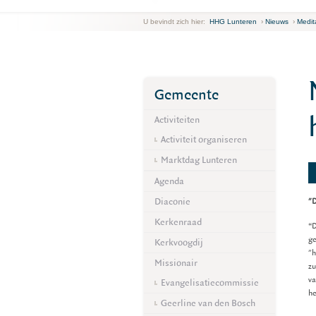
U bevindt zich hier:
HHG Lunteren
›
Nieuws
›
Medit
Gemeente
Activiteiten
Activiteit organiseren
Marktdag Lunteren
Agenda
Diaconie
"D
Kerkenraad
“D
ge
Kerkvoogdij
"h
Missionair
zu
va
Evangelisatiecommissie
h
Geerline van den Bosch