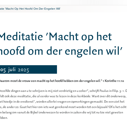
atie 'Macht Op Het Hoofd Om Der Engelen Wil'
Meditatie 'Macht op het
hoofd om der engelen wil'
05
juli
2025
aarom moet de vrouw een macht op het hoofd hebben om der engelen wil." 1 Korinthe 11:10
ezelfde dingen aan u te schrijven is mij niet verdrietig en u zeker”, schrijft Paulus in Filip. 3: 1. 
ldt ook deze meditatie, die al eerder was te lezen in deze kerkbode. Want over dit onderwerp,
et hoedje in de eredienst", worden allerlei vragen en opmerkingen gemaakt. De een ziet het
s, de ander zo. Gaat het hier om iets wat gerekend moet worden tot een bijzaak? Of is het echt
n belang om vanuit de Bijbel onderwezen te worden in zaken die wij tot nu toe niet geweten
ebben.