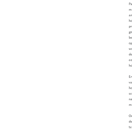
Pa
ma
an
ho
pr
ge
be
op
wo
de
ee
ho
Er
va
ho
sc
na
me
Ov
de
te