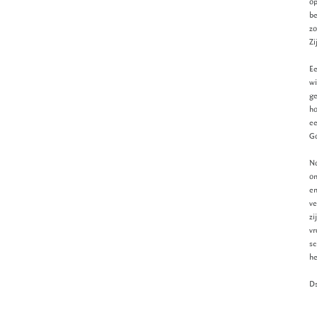
op
be
zo
Zi
Ee
wi
ge
ho
ee
Go
No
on
en
ve
zi
vr
sc
he
Ds