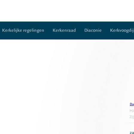
Kerkelijke regelingen
Kerkenraad
Diaconie
Kerkvoogdij
Da
MA
ZI
za