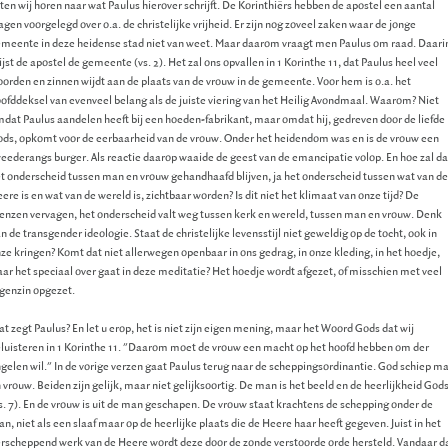
ten wij horen naar wat Paulus hierover schrijft. De Korinthiërs hebben de apostel een aantal
agen voorgelegd over o.a. de christelijke vrijheid. Er zijn nog zoveel zaken waar de jonge
meente in deze heidense stad niet van weet. Maar daarom vraagt men Paulus om raad. Daari
ijst de apostel de gemeente (vs. 2). Het zal ons opvallen in 1 Korinthe 11, dat Paulus heel veel
orden en zinnen wijdt aan de plaats van de vrouw in de gemeente. Voor hem is o.a. het
ofddeksel van evenveel belang als de juiste viering van het Heilig Avondmaal. Waarom? Niet
dat Paulus aandelen heeft bij een hoeden-fabrikant, maar omdat hij, gedreven door de liefde
ds, opkomt voor de eerbaarheid van de vrouw. Onder het heidendom was en is de vrouw een
eederangs burger. Als reactie daarop waaide de geest van de emancipatie volop. En hoe zal d
t onderscheid tussen man en vrouw gehandhaafd blijven, ja het onderscheid tussen wat van de
ere is en wat van de wereld is, zichtbaar worden? Is dit niet het klimaat van onze tijd? De
enzen vervagen, het onderscheid valt weg tussen kerk en wereld, tussen man en vrouw. Denk
n de transgender ideologie. Staat de christelijke levensstijl niet geweldig op de tocht, ook in
ze kringen? Komt dat niet allerwegen openbaar in ons gedrag, in onze kleding, in het hoedje,
ar het speciaal over gaat in deze meditatie? Het hoedje wordt afgezet, of misschien met veel
genzin opgezet.
t zegt Paulus? En let u erop, het is niet zijn eigen mening, maar het Woord Gods dat wij
luisteren in 1 Korinthe 11. "Daarom moet de vrouw een macht op het hoofd hebben om der
gelen wil." In de vorige verzen gaat Paulus terug naar de scheppingsordinantie. God schiep m
 vrouw. Beiden zijn gelijk, maar niet gelijksoortig. De man is het beeld en de heerlijkheid God
s. 7). En de vrouw is uit de man geschapen. De vrouw staat krachtens de schepping onder de
n, niet als een slaaf maar op de heerlijke plaats die de Heere haar heeft gegeven. Juist in het
rscheppend werk van de Heere wordt deze door de zonde verstoorde orde hersteld. Vandaar d