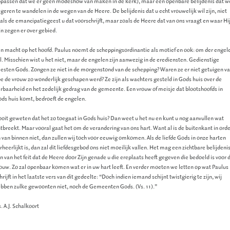
passen dat we er geen modeshow van maken in de kerk), maar een openbare belijdenis dat w
geren te wandelen in de wegen van de Heere. De belijdenis dat u echt vrouwelijk wil zijn, niet
als de emancipatiegeest u dat voorschrijft, maar zoals de Heere dat van ons vraagt en waar Hi
jn zegen er over gebied.
n macht op het hoofd. Paulus noemt de scheppingsordinantie als motief en ook: om der engel
l. Misschien wist u het niet, maar de engelen zijn aanwezig in de erediensten. Gedienstige
esten Gods. Zongen ze niet in de morgenstond van de schepping? Waren ze er niet getuigen v
e de vrouw zo wonderlijk geschapen werd? Ze zijn als wachters gesteld in Gods huis over de
rbaarheid en het zedelijk gedrag van de gemeente. Een vrouw of meisje dat blootshoofds in
ds huis komt, bedroeft de engelen.
oit geweten dat het zo toegaat in Gods huis? Dan weet u het nu en kunt u nog aanvullen wat
tbreekt. Maar vooral gaat het om de verandering van ons hart. Want al is de buitenkant in ord
 van binnen niet, dan zullen wij toch voor eeuwig omkomen. Als de liefde Gods in onze harten
rheerlijkt is, dan zal dit liefdesgebod ons niet moeilijk vallen. Het mag een zichtbare belijdeni
jn van het feit dat de Heere door Zijn genade u die ereplaats heeft gegeven die bedoeld is voor 
ouw. Zo zal openbaar komen wat er in uw hart leeft. En verder moeten we letten op wat Paulus
hrijft in het laatste vers van dit gedeelte: “Doch indien iemand schijnt twistgierig te zijn, wij
bben zulke gewoonten niet, noch de Gemeenten Gods. (Vs. 11).”
. A.J. Schalkoort