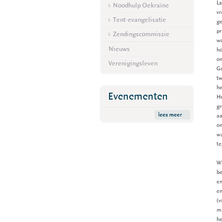
La
Noodhulp Oekraïne
vr
Tent-evangelisatie
ge
pr
Zendingscommissie
wo
Nieuws
ho
om
Verenigingsleven
Go
tw
he
Evenementen
He
gr
lees meer
aa
on
wa
te
Wa
be
en
en
(v
ma
he