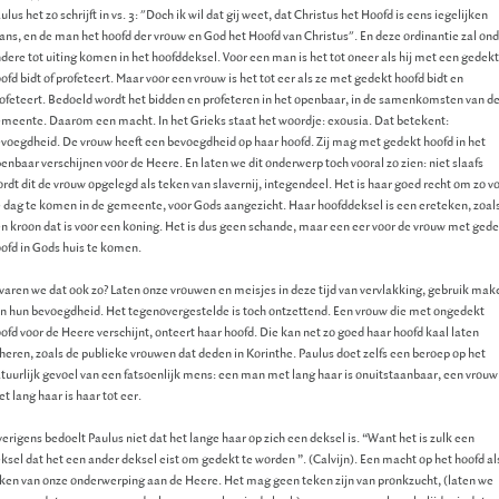
ulus het zo schrijft in vs. 3: "Doch ik wil dat gij weet, dat Christus het Hoofd is eens iegelijken
ns, en de man het hoofd der vrouw en God het Hoofd van Christus". En deze ordinantie zal on
dere tot uiting komen in het hoofddeksel. Voor een man is het tot oneer als hij met een gedekt
ofd bidt of profeteert. Maar voor een vrouw is het tot eer als ze met gedekt hoofd bidt en
ofeteert. Bedoeld wordt het bidden en profeteren in het openbaar, in de samenkomsten van d
meente. Daarom een macht. In het Grieks staat het woordje: exousia. Dat betekent:
voegdheid. De vrouw heeft een bevoegdheid op haar hoofd. Zij mag met gedekt hoofd in het
enbaar verschijnen voor de Heere. En laten we dit onderwerp toch vooral zo zien: niet slaafs
rdt dit de vrouw opgelegd als teken van slavernij, integendeel. Het is haar goed recht om zo v
 dag te komen in de gemeente, voor Gods aangezicht. Haar hoofddeksel is een ereteken, zoal
n kroon dat is voor een koning. Het is dus geen schande, maar een eer voor de vrouw met ged
ofd in Gods huis te komen.
varen we dat ook zo? Laten onze vrouwen en meisjes in deze tijd van vervlakking, gebruik mak
n hun bevoegdheid. Het tegenovergestelde is toch ontzettend. Een vrouw die met ongedekt
ofd voor de Heere verschijnt, onteert haar hoofd. Die kan net zo goed haar hoofd kaal laten
heren, zoals de publieke vrouwen dat deden in Korinthe. Paulus doet zelfs een beroep op het
tuurlijk gevoel van een fatsoenlijk mens: een man met lang haar is onuitstaanbaar, een vrouw
t lang haar is haar tot eer.
erigens bedoelt Paulus niet dat het lange haar op zich een deksel is. “Want het is zulk een
ksel dat het een ander deksel eist om gedekt te worden ”. (Calvijn). Een macht op het hoofd al
ken van onze onderwerping aan de Heere. Het mag geen teken zijn van pronkzucht, (laten we