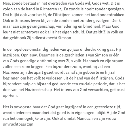
Nee, zonde bestaat in het overtreden van Gods wil, Gods wet. Dit is
volop aan de hand in Richteren 13. En zonde is nooit zonder gevolgen.
Dat blijkt ook voor Israël, de Filistijnen komen het land onderdrukken.
Ook in Simsons leven blijven de zonden niet zonder gevolgen. Denk
maar aan zijn gevangenschap, vernedering en blindheid. Maar God
leunt niet achterover ook al is het eigen schuld. Dat geldt Zijn volk en
dat geldt ook Zijn dienstknecht Simson.
In de hopeloze omstandigheden van 40 jaar onderdrukking gaat Hij
ingrijpen. Opnieuw. Daarmee is de geschiedenis van Simson er één
van Gods genadige ontferming over Zijn volk. Manoach en zijn vrouw
zullen een zoon krijgen. Een bijzondere zoon, want hij zal een
Nazireeër zijn die apart gezet wordt vanaf zijn geboorte en hij zal
beginnen om het volk te verlossen uit de hand van de filistijnen. Gods
bijzondere hulp en bijstand gedurende een cruciale periode, dat is het
doel van het Nazireeërschap. Het intens van God verwachten, gefocust
op Hem.
Het is onvoorstelbaar dat God gaat ingrijpen! In een geesteloze tijd,
waarin iedereen maar doet dat goed is in eigen ogen, blijkt Hij de God
van het onmogelijke te zijn. Ook al omdat Manoach en zijn vrouw
onvruchtbaar zijn.