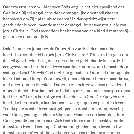
Ondertussen leren wij hier over Gods weg. Is het niet opvallend dat
God in de Bijbel nogal eens door onmogelijke omstandigheden
heenwerkt om Zijn plan uit te voeren? In dat opzicht wijst deze
geschiedenis heen, naar de meest onmogelijke ontvangenis, die van
Jezus Christus. Gods werk door het bestaan van een kind dat menselijk
gesproken onmogelijk is.
Izak, Samuel en Johannes de Doper zijn voorbeelden, maar het
heerlijkste voorbeeld is toch Jezus Christus zelf. Dit is als het gaat om
de heilsgeschiedenis zo, maar niet minder geldt dat de heilsorde. In
een geesteloos hart, in een leven waarin de norm wordt bepaald door
wat ‘goed voelt’ breekt God met Zijn genade in. Door het onmogelijke
heen. Dat biedt hoop! Voor onszelf, maar ook voor hem of haar die wij
niet meer kunnen bereiken. Die zoon of dochter waarvan de vader of
moeder denkt: ‘Hoe kan het toch dat hij of zij niet meer aanspreekbaar
lijkt te zijn?’ Er zijn krachtige voorbeelden van God Die Zijn genade
heerlijke te voorschijn laat komen in vastgelopen en gesloten levens.
Ten diepste is ieder leven vastgelopen en is ieder mens ongevoelig
voor Gods genadige liefde in Christus. Maar keer op keer blijkt hoe
Gods genade zondaren naar Zich toetrekt en ruimte maakt voor de
dienst aan Hem. ‘Leer mij o God van zaligheden, mijn leven in Uw
dienst besteden’ wordt het verlangen van een ieder die niet meer