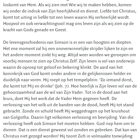
loskomt van Hem. Als wij zien met Wie wij te maken hebben, komen
wij onder de indruk van Zijn heerlijkheid en dienst. Liefde tot Christus,
komt tot uiting in liefde tot een leven waarin Hij verheerlijkt wordt.
Hoopvol en ook verwachtingsvol mag ons leven zijn als wij zien op de
kracht van Gods genade en Geest.
De levensgeschiedenis van Simson is er een van hoogten en diepten.
Het ene moment zal hij een onoverwinnelijke strijder lijken te zijn en
het andere moment zinkt hij weg. Altijd weer worden we geroepen om
voorbij mensen te zien op Christus Zelf. Zijn leven is vol van onderwijs
waarin de oproep tot geloof en bekering klinkt. De aard van het
koninkrijk van God komt onder andere in de gelijkenissen helder en
duidelijk naar voren. Hij roept op het tempelplein: ‘Zo iemand dorst,
die komt tot Mij en drinke’ (Joh. 7). Hoe heerlijk is Zijn leven vol van de
gehoorzaamheid aan de wil van Zijn Vader. Tot in de dood aan het
kruis, doet Hij het werk dat de Vader Hem gegeven heeft. De
verlossing van het volk uit de banden van de dood, heeft Hij tot stand
gebracht. Zonde en schuld heeft Hij weggedragen op het kruishout
van Golgotha. Daarin ligt volkomen verlossing en bevrijding. Van die
verlossing heeft ook Simson het moeten hebben. God riep hem om te
dienen. Dat is een dienst geweest vol zonden en gebreken. Dat kan van
Christus niet gezegd worden! Hij toont Zich in volmaakte toewijding