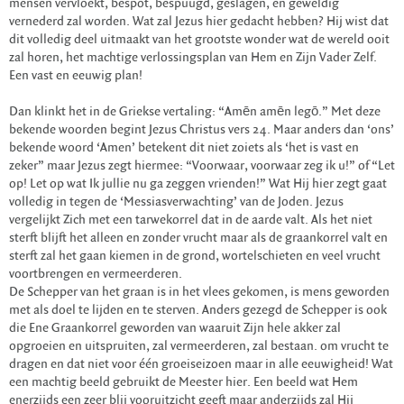
mensen vervloekt, bespot, bespuugd, geslagen, en geweldig
vernederd zal worden. Wat zal Jezus hier gedacht hebben? Hij wist dat
dit volledig deel uitmaakt van het grootste wonder wat de wereld ooit
zal horen, het machtige verlossingsplan van Hem en Zijn Vader Zelf.
Een vast en eeuwig plan!
Dan klinkt het in de Griekse vertaling: “Amēn amēn legō.” Met deze
bekende woorden begint Jezus Christus vers 24. Maar anders dan ‘ons’
bekende woord ‘Amen’ betekent dit niet zoiets als ‘het is vast en
zeker” maar Jezus zegt hiermee: “Voorwaar, voorwaar zeg ik u!” of “Let
op! Let op wat Ik jullie nu ga zeggen vrienden!” Wat Hij hier zegt gaat
volledig in tegen de ‘Messiasverwachting’ van de Joden. Jezus
vergelijkt Zich met een tarwekorrel dat in de aarde valt. Als het niet
sterft blijft het alleen en zonder vrucht maar als de graankorrel valt en
sterft zal het gaan kiemen in de grond, wortelschieten en veel vrucht
voortbrengen en vermeerderen.
De Schepper van het graan is in het vlees gekomen, is mens geworden
met als doel te lijden en te sterven. Anders gezegd de Schepper is ook
die Ene Graankorrel geworden van waaruit Zijn hele akker zal
opgroeien en uitspruiten, zal vermeerderen, zal bestaan. om vrucht te
dragen en dat niet voor één groeiseizoen maar in alle eeuwigheid! Wat
een machtig beeld gebruikt de Meester hier. Een beeld wat Hem
enerzijds een zeer blij vooruitzicht geeft maar anderzijds zal Hij