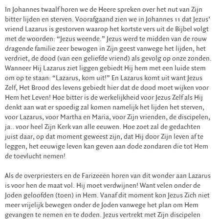
In Johannes twaalf horen we de Heere spreken over het nut van Zijn
bitter lijden en sterven. Voorafgaand zien we in Johannes 11 dat Jezus’
vriend Lazarus is gestorven waarop het kortste vers uit de Bijbel volgt
met de woorden: “Jezus weende.” Jezus werd te midden van de rouw
dragende familie zeer bewogen in Zijn geest vanwege het lijden, het
verdriet, de dood (van een geliefde vriend) als gevolg op onze zonden.
Wanneer Hij Lazarus ziet liggen gebiedt Hij hem met een luide stem
om op te staan: “Lazarus, kom uit!” En Lazarus komt uit want Jezus
Zelf, Het Brood des levens gebiedt hier dat de dood moet wijken voor
Hem het Leven! Hoe bitter is de werkelijkheid voor Jezus Zelf als Hij
denkt aan wat er spoedig zal komen namelijk het lijden het sterven,
voor Lazarus, voor Martha en Maria, voor Zijn vrienden, de discipelen,
ja.. voor heel Zijn Kerk van alle eeuwen. Hoe zoet zal de gedachten
juist daar, op dat moment geweest zijn, dat Hij door Zijn leven af te
leggen, het eeuwige leven kan geven aan dode zondaren die tot Hem
de toevlucht nemen!
Als de overpriesters en de Farizeeën horen van dit wonder aan Lazarus
is voor hen de maat vol. Hij moet verdwijnen! Want velen onder de
Joden geloofden (toen) in Hem. Vanaf dit moment kon Jezus Zich niet
meer vrijelijk bewegen onder de Joden vanwege het plan om Hem
gevangen te nemen en te doden. Jezus vertrekt met Zijn discipelen