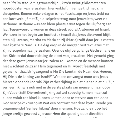
naar Efraïm stad, dit lag waarschijnlijk zo’n twintig kilometer ten
noordoosten van Jeruzalem, hier verblijft hij enige tijd met Zijn
discipelen. Binnen enkele dagen is het Pascha zijn en Jezus trekt na
een kort verblijf met Zijn discipelen terug naar Jeruzalem, weer via
Bethanië. Bethanië was een klein plaatsje wat tegen de Olijfberg aan
lag. Tegenwoordig wonen in deze streek vooral Arabieren uit Israël.
We lezen in het begin van hoofdstuk twaalf dat Jezus die avond blijft
eten bij Lazarus, Martha en Maria en zij (Maria) zalft daar Jezus voeten
met kostbare Nardus. De dag erop in de morgen vertrekt Jezus met
Zijn discipelen naar Jeruzalem. Over de olijfberg, langs Gethsemane en
het Kidron-dal door richting de poort van Jeruzalem. Het gerucht ging
dat deze grote Jezus naar Jeruzalem zou komen en de mensen kunnen
niet wachten! Ze gaan Hem tegemoet en Hij wordt feestelijk met
gejuich onthaald: “gezegend is Hij Die komt in de Naam des Heeren,
Hij Die is de koning van Israël!” Wat een ontvangst maar was Jezus
hiervan onder de indruk? Zijn verheerlijking is niet hier en niet nu. Zijn
verheerlijking is ook niet in de eerste plaats van mensen, maar door
Zijn Vader Zelf! Die verheerlijking zal wel spoedig komen maar zal
alleen voluit tot bloei kunnen komen door te sterven aan een door
God vervloekt kruishout! Wat een contrast met deze kortdurende (en
ongemeende) ‘verheerlijking’ door mensen. Hoe zal die rit op het
jonge ezeltje geweest zijn voor Hem die spoedig door diezelfde