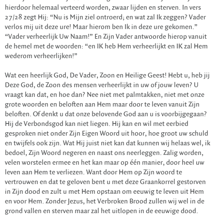
hierdoor helemaal verteerd worden, zwaar lijden en sterven. In vers
27/28 zegt Hij: “Nu is Mijn ziel ontroerd; en wat zal Ik zeggen? Vader
verlos mij uit deze ure! Maar hierom ben Ik in deze ure gekomen.”
“Vader verheerlijk Uw Naam!” En Zijn Vader antwoorde hierop vanuit
de hemel met de woorden: “en IK heb Hem verheerlijkt en IK zal Hem
wederom verheerlijken!”
Wat een heerlijk God, De Vader, Zoon en Heilige Geest! Hebt u, heb jij
Deze God, de Zoon des mensen verheerlijkt in uw of jouw leven? U
vraagt kan dat, en hoe dan? Nee niet met palmtakken, niet met onze
grote woorden en beloften aan Hem maar door te leven vanuit Zijn
beloften. Of denkt u dat onze belovende God aan u is voorbijgegaan?
Hij de Verbondsgod kan niet liegen. Hij kan en wil met eerbied
gesproken niet onder Zijn Eigen Woord uit hoor, hoe groot uw schuld
en twijfels ook zijn. Wat Hij juist niet kan dat kunnen wij helaas wel, ik
bedoel, Zijn Woord negeren en naast ons neerleggen. Zalig worden,
velen worstelen ermee en het kan maar op één manier, door heel uw
leven aan Hem te verliezen. Want door Hem op Zijn woord te
vertrouwen en dat te geloven bent u met deze Graankorrel gestorven
in Zijn dood en zult u met Hem opstaan om eeuwig te leven uit Hem
en voor Hem. Zonder Jezus, het Verbroken Brood zullen wij wel in de
grond vallen en sterven maar zal het uitlopen in de eeuwige dood.