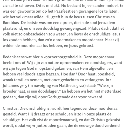
Pilatus had Jezus naar Herodes gestuurd om de zaak rondom Jezus van
zich af te schuiven. Dit is mislukt. Nu bedacht hij een ander middel. Er
was een gewoonte om op het Paasfeest een gevangene los te laten,
wie het volk maar wilde. Hij geeft hun de keus tussen Christus en
Barabbas. De laatste was om een oproer, die in de stad Jeruzalem
plaatsvond, en om een doodslag gevangengezet. Pilatus dacht dat het
volk niet zo onbescheiden zou wezen, en liever de onschuldige Jezus
los zouden hebben, dan zo'n oproermaker en moordenaar. Maar zij
wilden de moordenaar los hebben, en Jezus gekruist.
Bedenk eens wat hierin voor verborgenheid is. Deze moordenaar
beeldt ons af. Wij zijn van nature oproermakers en doodslagers, want
wij zijn tegen God in opstand gekomen, van Hem afgevallen, en
hebben veel doodslagen begaan. Hoe dan? Door haat, boosheid,
wraak te willen nemen, met onze gedachten en verlangens. In 1
Johannes 3:15 (in navolging van Mattheüs 5:22) staat: “Wie zijn
broeder haat, is een doodslager.” En hebben wij het niet metterdaad
gedaan, dan zijn wij door Gods genade daarvoor bewaard.
Christus, Die onschuldig is, wordt hier tegenover deze moordenaar
gesteld. Want Hij draagt onze schuld, en is zo in onze plaats de
schuldige. Het volk eist de moordenaar vrij, en dat Christus gekruist
wordt, opdat wij vrijuit zouden gaan, die de eeuwige dood verdiend