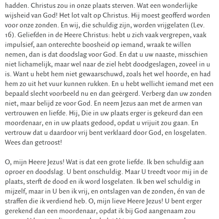
hadden. Christus zou in onze plaats sterven. Wat een wonderlijke
wijsheid van God! Het lot valt op Christus. Hij moest geofferd worden
voor onze zonden. En wij, die schuldig zijn, worden vrijgelaten (Lev.
16). Geliefden in de Heere Christus: hebt u zich vaak vergrepen, vaak
impulsief, aan onterechte boosheid op iemand, wraak te willen
nemen, dan is dat doodslag voor God. En dat u uw naaste, misschien
niet lichamelijk, maar wel naar de ziel hebt doodgeslagen, zoveel in u
is. Want u hebt hem niet gewaarschuwd, zoals het wel hoorde, en had
hem zo uit het vuur kunnen rukken. En u hebt wellicht iemand met een
bepaald slecht voorbeeld nu en dan geërgerd. Verberg dan uw zonden
niet, maar belijd ze voor God. En neem Jezus aan met de armen van
vertrouwen en liefde. Hij, Die in uw plaats erger is gekeurd dan een
moordenaar, en in uw plaats gedood, opdat u vrijuit zou gaan. En
vertrouw dat u daardoor vrij bent verklaard door God, en losgelaten.
Wees dan getroost!
O, mijn Heere Jezus! Wat is dat een grote liefde. Ik ben schuldig aan
oproer en doodslag. U bent onschuldig. Maar U treedt voor mij in de
plaats, sterft de dood en ik word losgelaten. Ik ben wel schuldig in
mijzelf, maar in U ben ik vrij, en ontslagen van de zonden, én van de
straffen die ik verdiend heb. O, mijn lieve Heere Jezus! U bent erger
gerekend dan een moordenaar, opdat ik bij God aangenaam zou