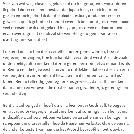
Veel van wat we geloven is gebaseerd op het getuigenis van anderen.
Ik geloof dat er een land bestaat dat Japan heet; ik heb het nooit
gezien en toch geloof ik dat die plaats bestaat, omdat anderen er
geweest zijn. Ik geloof dat ik zal sterven; ik ben nooit gestorven, maar
veel mensen die ik ooit gekend heb, zijn gestorven en daarom ben ik
ervan overtuigd dat ik ook zal sterven. Het getuigenis van velen
overtuigt me van dat feit.
Luister dan naar hen die u vertellen hoe ze gered werden, hoe ze
vergeving ontvingen, hoe hun karakter veranderd werd. Als u de zaak
onderzoekt, zult u merken dat zo’n gered persoon net zo iemand is als
u. Bent u een dief geweest, dan zult u ontdekken dat een dief zich erin
verheugde om zijn zonden af te wassen in de fontein van Christus’
bloed. Bent u (ellendig genoeg) onkuis geweest, dan zult u merken
dat mannen en vrouwen die op die manier gevallen zijn, gereinigd en
veranderd zijn.
Bent u wanhopig, dan hoeft u zich alleen onder Gods volk te begeven
en wat rond te vragen, en u zult merken dat sommigen van hen soms
in dezelfde wanhoop hebben verkeerd en ze zullen er een behagen in
scheppen om u te vertellen hoe de Heere hen verloste. Als u de een na
de ander beluistert van hen die het Woord beproefd en betrouwbaar