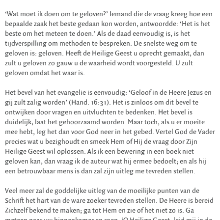
‘Wat moet ik doen om te geloven?’ Iemand die de vraag kreeg hoe een
bepaalde zaak het beste gedaan kon worden, antwoordde: ‘Het is het
beste om het meteen te doen.’ Als de daad eenvoudig is, is het
tijdverspilling om methoden te bespreken. De snelste weg om te
geloven is: geloven. Heeft de Heilige Geest u oprecht gemaakt, dan
zult u geloven zo gauw u de waarheid wordt voorgesteld. U zult
geloven omdat het waar is.
Het bevel van het evangelie is eenvoudig: ‘Geloof in de Heere Jezus en
gij zult zalig worden’ (Hand. 16:31). Het is zinloos om dit bevel te
ontwijken door vragen en uitvluchten te bedenken. Het bevel is
duidelijk; laat het gehoorzaamd worden. Maar toch, als u er moeite
mee hebt, leg het dan voor God neer in het gebed. Vertel God de Vader
precies wat u bezighoudt en smeek Hem of Hij de vraag door Zijn
Heilige Geest wil oplossen. Als ik een bewering in een boek niet
geloven kan, dan vraag ik de auteur wat hij ermee bedoelt; en als hij
een betrouwbaar mens is dan zal zijn uitleg me tevreden stellen.
Veel meer zal de goddelijke uitleg van de moeilijke punten van de
Schrift het hart van de ware zoeker tevreden stellen. De Heere is bereid
Zichzelf bekend te maken; ga tot Hem en zie of het niet zo is. Ga