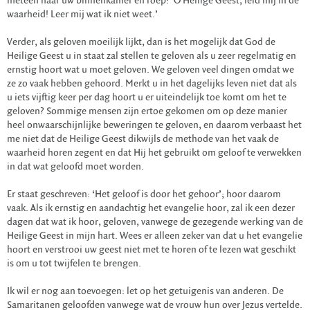
meteen naar uw binnenkamer en roep: ‘O Heilige Geest, leid mij in de
waarheid! Leer mij wat ik niet weet.’
Verder, als geloven moeilijk lijkt, dan is het mogelijk dat God de
Heilige Geest u in staat zal stellen te geloven als u zeer regelmatig en
ernstig hoort wat u moet geloven. We geloven veel dingen omdat we
ze zo vaak hebben gehoord. Merkt u in het dagelijks leven niet dat als
u iets vijftig keer per dag hoort u er uiteindelijk toe komt om het te
geloven? Sommige mensen zijn ertoe gekomen om op deze manier
heel onwaarschijnlijke beweringen te geloven, en daarom verbaast het
me niet dat de Heilige Geest dikwijls de methode van het vaak de
waarheid horen zegent en dat Hij het gebruikt om geloof te verwekken
in dat wat geloofd moet worden.
Er staat geschreven: ‘Het geloof is door het gehoor’; hoor daarom
vaak. Als ik ernstig en aandachtig het evangelie hoor, zal ik een dezer
dagen dat wat ik hoor, geloven, vanwege de gezegende werking van de
Heilige Geest in mijn hart. Wees er alleen zeker van dat u het evangelie
hoort en verstrooi uw geest niet met te horen of te lezen wat geschikt
is om u tot twijfelen te brengen.
Ik wil er nog aan toevoegen: let op het getuigenis van anderen. De
Samaritanen geloofden vanwege wat de vrouw hun over Jezus vertelde.