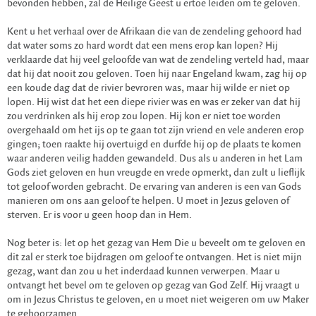
bevonden hebben, zal de Heilige Geest u ertoe leiden om te geloven.
Kent u het verhaal over de Afrikaan die van de zendeling gehoord had
dat water soms zo hard wordt dat een mens erop kan lopen? Hij
verklaarde dat hij veel geloofde van wat de zendeling verteld had, maar
dat hij dat nooit zou geloven. Toen hij naar Engeland kwam, zag hij op
een koude dag dat de rivier bevroren was, maar hij wilde er niet op
lopen. Hij wist dat het een diepe rivier was en was er zeker van dat hij
zou verdrinken als hij erop zou lopen. Hij kon er niet toe worden
overgehaald om het ijs op te gaan tot zijn vriend en vele anderen erop
gingen; toen raakte hij overtuigd en durfde hij op de plaats te komen
waar anderen veilig hadden gewandeld. Dus als u anderen in het Lam
Gods ziet geloven en hun vreugde en vrede opmerkt, dan zult u lieflijk
tot geloof worden gebracht. De ervaring van anderen is een van Gods
manieren om ons aan geloof te helpen. U moet in Jezus geloven of
sterven. Er is voor u geen hoop dan in Hem.
Nog beter is: let op het gezag van Hem Die u beveelt om te geloven en
dit zal er sterk toe bijdragen om geloof te ontvangen. Het is niet mijn
gezag, want dan zou u het inderdaad kunnen verwerpen. Maar u
ontvangt het bevel om te geloven op gezag van God Zelf. Hij vraagt u
om in Jezus Christus te geloven, en u moet niet weigeren om uw Maker
te gehoorzamen.