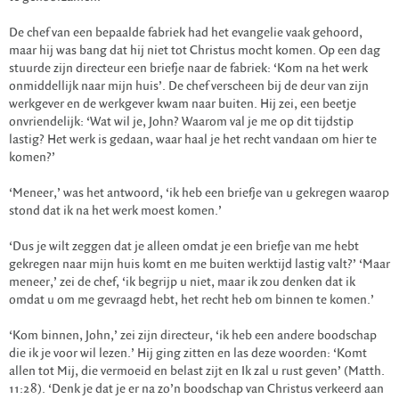
De chef van een bepaalde fabriek had het evangelie vaak gehoord,
maar hij was bang dat hij niet tot Christus mocht komen. Op een dag
stuurde zijn directeur een briefje naar de fabriek: ‘Kom na het werk
onmiddellijk naar mijn huis’. De chef verscheen bij de deur van zijn
werkgever en de werkgever kwam naar buiten. Hij zei, een beetje
onvriendelijk: ‘Wat wil je, John? Waarom val je me op dit tijdstip
lastig? Het werk is gedaan, waar haal je het recht vandaan om hier te
komen?’
‘Meneer,’ was het antwoord, ‘ik heb een briefje van u gekregen waarop
stond dat ik na het werk moest komen.’
‘Dus je wilt zeggen dat je alleen omdat je een briefje van me hebt
gekregen naar mijn huis komt en me buiten werktijd lastig valt?’ ‘Maar
meneer,’ zei de chef, ‘ik begrijp u niet, maar ik zou denken dat ik
omdat u om me gevraagd hebt, het recht heb om binnen te komen.’
‘Kom binnen, John,’ zei zijn directeur, ‘ik heb een andere boodschap
die ik je voor wil lezen.’ Hij ging zitten en las deze woorden: ‘Komt
allen tot Mij, die vermoeid en belast zijt en Ik zal u rust geven’ (Matth.
11:28). ‘Denk je dat je er na zo’n boodschap van Christus verkeerd aan