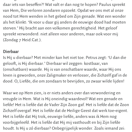
daar iets van beseffen?! Wat valt er dan nog te hopen? Paulus spreekt
van Hem, Die verloren zondaren opzoekt. Opdat we ons met al onze
nood tot Hem wenden in het gebed om Zijn genade. Wat een wonder
als het klinkt: ‘Ik voor u daar gij anders de eeuwige dood had moeten
sterven.’ Hij bracht aan een volkomen gerechtigheid. Het geloof
spreekt verwonderd: niet alleen voor anderen, maar ook voor mij
(Zondag 7 Heid.Cat.).
Dierbaar
Is Hij u dierbaar? Met minder kan het niet toe. Petrus zegt: ‘U dan die
gelooft, is Hij dierbaar.’ Dierbaar wil zeggen: kostbaar, van
(onschatbare) waarde. Hij is van onschatbare waarde, waar Hij ons
leven is geworden, onze Zaligmaker en verlosser, die Zichzelf gaf in de
dood. O, Liefde, die om zondaars te bevrijden, zo zwaar wilde lijden!
Waar we op Hem zien, is er niets anders over dan verwondering en
vreugde in Hem. Wat is Hij oneindig waardevol! Wat een genade en
liefde! Het is liefde dat de Vader Zijn Zoon gaf. Het is liefde dat de Zoon
Zichzelf overgaf. Het is liefde dat de Heilige Geest dat werk toe-eigent.
Het is liefde dat Hij trok, eeuwige liefde, anders was ik Hem nog
voorbijgeleefd. Het is liefde dat Hij mij vasthoudt en bij Zijn liefde
houdt. Is Hij u zó dierbaar? Onbegrijpelijk wonder. Zoals iemand zei: