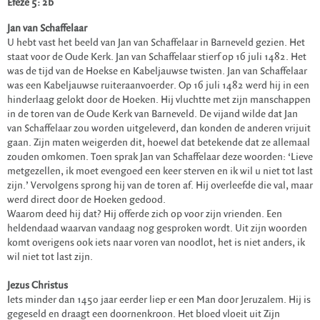
Efeze 5: 2b
Jan van Schaffelaar
U hebt vast het beeld van Jan van Schaffelaar in Barneveld gezien. Het
staat voor de Oude Kerk. Jan van Schaffelaar stierf op 16 juli 1482. Het
was de tijd van de Hoekse en Kabeljauwse twisten. Jan van Schaffelaar
was een Kabeljauwse ruiteraanvoerder. Op 16 juli 1482 werd hij in een
hinderlaag gelokt door de Hoeken. Hij vluchtte met zijn manschappen
in de toren van de Oude Kerk van Barneveld. De vijand wilde dat Jan
van Schaffelaar zou worden uitgeleverd, dan konden de anderen vrijuit
gaan. Zijn maten weigerden dit, hoewel dat betekende dat ze allemaal
zouden omkomen. Toen sprak Jan van Schaffelaar deze woorden: ‘Lieve
metgezellen, ik moet evengoed een keer sterven en ik wil u niet tot last
zijn.’ Vervolgens sprong hij van de toren af. Hij overleefde die val, maar
werd direct door de Hoeken gedood.
Waarom deed hij dat? Hij offerde zich op voor zijn vrienden. Een
heldendaad waarvan vandaag nog gesproken wordt. Uit zijn woorden
komt overigens ook iets naar voren van noodlot, het is niet anders, ik
wil niet tot last zijn.
Jezus Christus
Iets minder dan 1450 jaar eerder liep er een Man door Jeruzalem. Hij is
gegeseld en draagt een doornenkroon. Het bloed vloeit uit Zijn