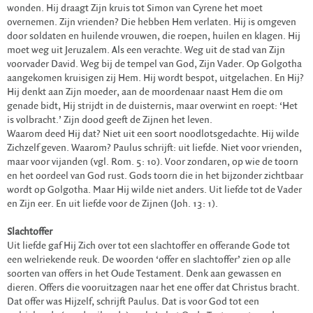
wonden. Hij draagt Zijn kruis tot Simon van Cyrene het moet
overnemen. Zijn vrienden? Die hebben Hem verlaten. Hij is omgeven
door soldaten en huilende vrouwen, die roepen, huilen en klagen. Hij
moet weg uit Jeruzalem. Als een verachte. Weg uit de stad van Zijn
voorvader David. Weg bij de tempel van God, Zijn Vader. Op Golgotha
aangekomen kruisigen zij Hem. Hij wordt bespot, uitgelachen. En Hij?
Hij denkt aan Zijn moeder, aan de moordenaar naast Hem die om
genade bidt, Hij strijdt in de duisternis, maar overwint en roept: ‘Het
is volbracht.’ Zijn dood geeft de Zijnen het leven.
Waarom deed Hij dat? Niet uit een soort noodlotsgedachte. Hij wilde
Zichzelf geven. Waarom? Paulus schrijft: uit liefde. Niet voor vrienden,
maar voor vijanden (vgl. Rom. 5: 10). Voor zondaren, op wie de toorn
en het oordeel van God rust. Gods toorn die in het bijzonder zichtbaar
wordt op Golgotha. Maar Hij wilde niet anders. Uit liefde tot de Vader
en Zijn eer. En uit liefde voor de Zijnen (Joh. 13: 1).
Slachtoffer
Uit liefde gaf Hij Zich over tot een slachtoffer en offerande Gode tot
een welriekende reuk. De woorden ‘offer en slachtoffer’ zien op alle
soorten van offers in het Oude Testament. Denk aan gewassen en
dieren. Offers die vooruitzagen naar het ene offer dat Christus bracht.
Dat offer was Hijzelf, schrijft Paulus. Dat is voor God tot een