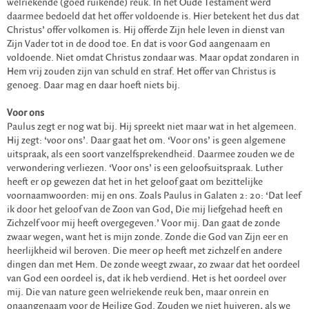
welriekende (goed ruikende) reuk. In het Oude Testament werd
daarmee bedoeld dat het offer voldoende is. Hier betekent het dus dat
Christus’ offer volkomen is. Hij offerde Zijn hele leven in dienst van
Zijn Vader tot in de dood toe. En dat is voor God aangenaam en
voldoende. Niet omdat Christus zondaar was. Maar opdat zondaren in
Hem vrij zouden zijn van schuld en straf. Het offer van Christus is
genoeg. Daar mag en daar hoeft niets bij.
Voor ons
Paulus zegt er nog wat bij. Hij spreekt niet maar wat in het algemeen.
Hij zegt: ‘voor ons’. Daar gaat het om. ‘Voor ons’ is geen algemene
uitspraak, als een soort vanzelfsprekendheid. Daarmee zouden we de
verwondering verliezen. ‘Voor ons’ is een geloofsuitspraak. Luther
heeft er op gewezen dat het in het geloof gaat om bezittelijke
voornaamwoorden: mij en ons. Zoals Paulus in Galaten 2: 20: ‘Dat leef
ik door het geloof van de Zoon van God, Die mij liefgehad heeft en
Zichzelf voor mij heeft overgegeven.’ Voor mij. Dan gaat de zonde
zwaar wegen, want het is mijn zonde. Zonde die God van Zijn eer en
heerlijkheid wil beroven. Die meer op heeft met zichzelf en andere
dingen dan met Hem. De zonde weegt zwaar, zo zwaar dat het oordeel
van God een oordeel is, dat ik heb verdiend. Het is het oordeel over
mij. Die van nature geen welriekende reuk ben, maar onrein en
onaangenaam voor de Heilige God. Zouden we niet huiveren, als we