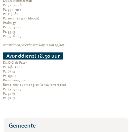
Ds. J.A. Kloosterman
Ps. 77 : 7 en 8
Ps. 95 : 1 en 2
Ps. 119 : 82
Ps. 105 : 5 / 134 : 3 (dopen)
Psalm 57
Ps. 95 : 3 en 4
Ps. 95 : 5
Ps. 95 : 6 en 7
aansluitend preekbespreking 12 t/m 15 jaar
Avonddienst 18.30 uur
Ds. D.C. de Pater
Ps. 148 : 1 en 2
Ps. 68 : 4
Ps. 130 : 4
Romeinen 5 : 1-5
Romeinen 12 : 1-2 en 9-12 (tekst: 12 vers 12a)
Ps. 42 : 5 en 7
Ps. 97 : 6
Ps. 97 : 7
Gemeente