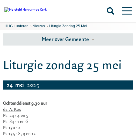
HHG Lunteren
›
Nieuws
›
Liturgie Zondag 25 Mei
Meer over Gemeente
Liturgie zondag 25 mei
24
mei
2025
Ochtenddienst 9.30 uur
ds. A. Kos
Ps. 24 : 4 en 5
Ps. 84 : 1 en 6
Ps.130 : 2
Ps.135 : 8, 9 en 12