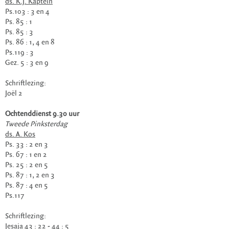
ds. K.J. Kaptein
Ps.103 : 3 en 4
Ps. 85 : 1
Ps. 85 : 3
Ps. 86 : 1, 4 en 8
Ps.119 : 3
Gez. 5 : 3 en 9
Schriftlezing:
Joël 2
Ochtenddienst 9.30 uur
Tweede Pinksterdag
ds. A. Kos
Ps. 33 : 2 en 3
Ps. 67 : 1 en 2
Ps. 25 : 2 en 5
Ps. 87 : 1, 2 en 3
Ps. 87 : 4 en 5
Ps.117
Schriftlezing:
Jesaja 43 : 22 - 44 : 5